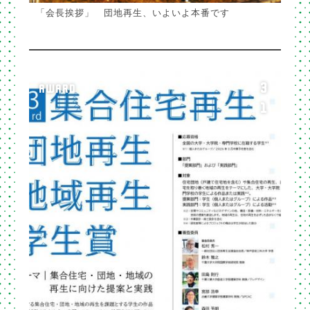
「会長挨拶」 団地再生、いよいよ本番です
3
AWARD
1