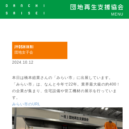
MENU
JYOSHIKAI
団地女子会
2024.10.12
本日は橋本総業さんの「みらい市」に出展しています。
「みらい市」は、なんと今年で22年。業界最大級の約400！
の企業が集まり、住宅設備や管工機材の展示を行っていま
す。
みらい市のURL