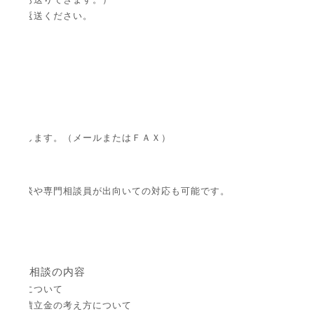
にてご返送ください。
答いたします。（メールまたはＦＡＸ）
合、面談や専門相談員が出向いての対応も可能です。
相談の内容
規約等について
や修繕積立金の考え方について