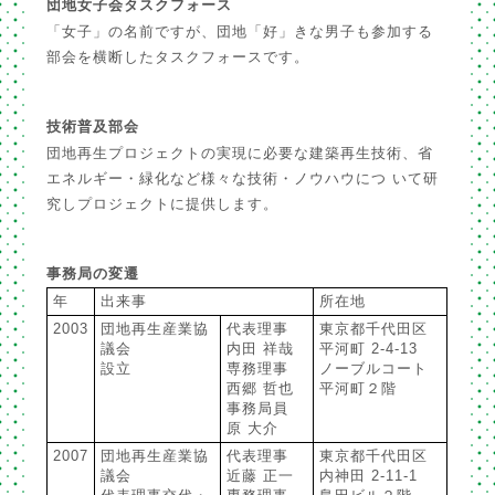
団地女子会タスクフォース
「女子」の名前ですが、団地「好」きな男子も参加する
部会を横断したタスクフォースです。
技術普及部会
団地再生プロジェクトの実現に必要な建築再生技術、省
エネルギー・緑化など様々な技術・ノウハウにつ いて研
究しプロジェクトに提供します。
事務局の変遷
年
出来事
所在地
2003
団地再生産業協
代表理事
東京都千代田区
議会
内田 祥哉
平河町 2-4-13
設立
専務理事
ノーブルコート
西郷 哲也
平河町２階
事務局員
原 大介
2007
団地再生産業協
代表理事
東京都千代田区
議会
近藤 正一
内神田 2-11-1