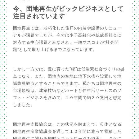
今、団地再生がビックビジネスとして
注目されています
団地再生では、老朽化した住戸の内装や設備のリニュー
アルが課題でしたが、今では少子高齢化や低成長社会に
対応する中心課題とみなされ、一般マスコミが“社会問
題”として取り上げるまでになっています。
しかし一方では、豊に育った“緑”は低炭素社会づくりの拠
点になり、また、団地内の空地に地下水槽を設置して地
域防災拠点とすることもできます。私たちは団地再生の
市場規模は、建築技術などハードと住生活サービスのソ
フト・ビジネスを含めて、１０年間で約３０兆円と想定
しました。
団地再生支援協会は、この状況を踏まえて、母体となる
団地再生産業協議会を通して１０年間に渡って蓄積した
団地再生に関わる知財とネットワークを継承し、さらに