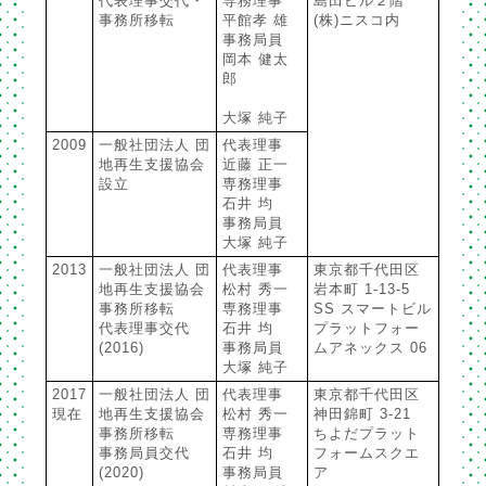
代表理事交代・
専務理事
島田ビル２階
事務所移転
平館孝 雄
(株)ニスコ内
事務局員
岡本 健太
郎
大塚 純子
2009
一般社団法人 団
代表理事
地再生支援協会
近藤 正一
設立
専務理事
石井 均
事務局員
大塚 純子
2013
一般社団法人 団
代表理事
東京都千代田区
地再生支援協会
松村 秀一
岩本町 1-13-5
事務所移転
専務理事
SS スマートビル
代表理事交代
石井 均
プラットフォー
(2016)
事務局員
ムアネックス 06
大塚 純子
2017
一般社団法人 団
代表理事
東京都千代田区
現在
地再生支援協会
松村 秀一
神田錦町 3-21
事務所移転
専務理事
ちよだプラット
事務局員交代
石井 均
フォームスクエ
(2020)
事務局員
ア