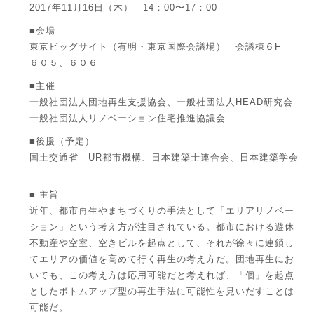
2017年11月16日（木） 14：00〜17：00
■会場
東京ビッグサイト（有明・東京国際会議場） 会議棟６F
６０５、６０６
■主催
一般社団法人団地再生支援協会、一般社団法人HEAD研究会
一般社団法人リノベーション住宅推進協議会
■後援（予定）
国土交通省 UR都市機構、日本建築士連合会、日本建築学会
■ 主旨
近年、都市再生やまちづくりの手法として「エリアリノベー
ション」という考え方が注目されている。都市における遊休
不動産や空室、空きビルを起点として、それが徐々に連鎖し
てエリアの価値を高めて行く再生の考え方だ。団地再生にお
いても、この考え方は応用可能だと考えれば、「個」を起点
としたボトムアップ型の再生手法に可能性を見いだすことは
可能だ。