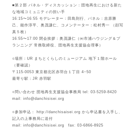
■第２部 パネル・ディスカッション：団地再生における新た
な地域コミュニティの担い手
16:15〜16:55 モデレーター：田島則行、パネル：吉原勝
己、能作淳平、奥茂謙仁、コメンテーター：松村秀一 （顔写
真５枚）
16:55〜17:00 閉会挨拶：奥茂謙仁（㈱市浦ハウジング＆プ
ランニング 常務取締役、団地再生支援協会理事）
○場所：UR まちとくらしのミュージアム 地下１階ホール
（要確認）
〒115-0053 東京都北区赤羽台１丁目 4−50
最寄り駅：JR 赤羽駅
○問い合わせ 団地再生支援協会事務局 tel: 03-5259-8420
mail: info@danchisisei.org
○参加申込： http://danchisaisei.org から申込書を入手し、
記入の上事務局に送付
mail: info@danchisisei.org fax: 03-6866-8925