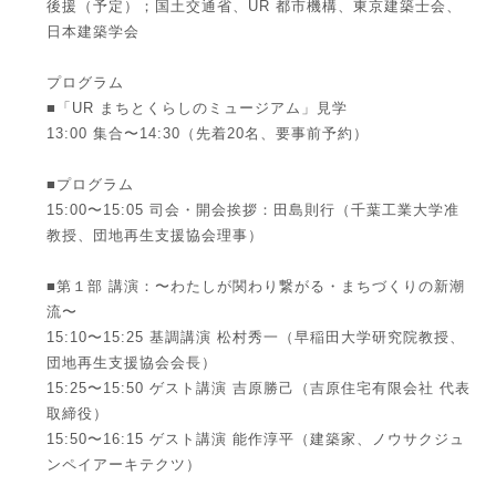
後援（予定）；国土交通省、UR 都市機構、東京建築士会、
日本建築学会
プログラム
■「UR まちとくらしのミュージアム」見学
13:00 集合〜14:30（先着20名、要事前予約）
■プログラム
15:00〜15:05 司会・開会挨拶：田島則行（千葉工業大学准
教授、団地再生支援協会理事）
■第１部 講演：〜わたしが関わり繋がる・まちづくりの新潮
流〜
15:10〜15:25 基調講演 松村秀一（早稲田大学研究院教授、
団地再生支援協会会長）
15:25〜15:50 ゲスト講演 吉原勝己（吉原住宅有限会社 代表
取締役）
15:50〜16:15 ゲスト講演 能作淳平（建築家、ノウサクジュ
ンペイアーキテクツ）