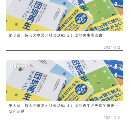
2
第３章 協会の事業と社会活動 ２）団地再生実践書
2024-9-2
9
LIBRARY
2
第３章 協会の事業と社会活動 １）団地再生の先進的事例・
研究活動
2024-9-2