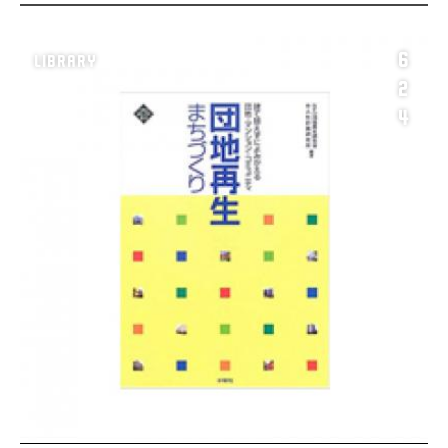
6
LIBRARY
2
4