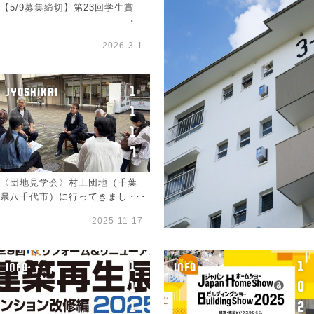
【5/9募集締切】第23回学生賞
2026-3-1
1
JYOSHIKAI
1
1
7
〈団地見学会〉村上団地（千葉
県八千代市）に行ってきまし
た。
2025-11-17
1
1
INFO
INFO
1
0
1
2