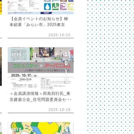
3
【会員イベントのお知らせ】橋
本総業「みらい市」2025東京
2025-10-23
1
INFO
0
1
8
＜会員講演情報＞田島則行氏_東
京建築士会_住宅問題委員会セミ
ナー
2025-10-18
9
INFO