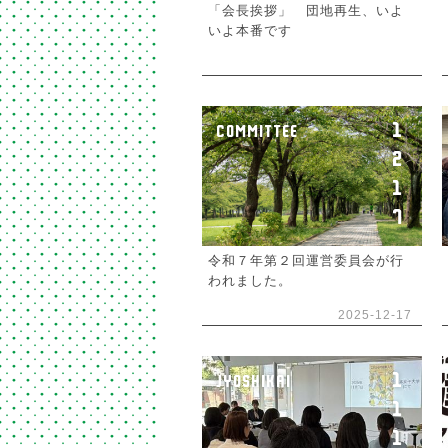
「会長挨拶」 団地再生、いよ
いよ本番です
1
COMMITTEE
2
1
7
令和７年第２回運営委員会が行
われました。
2025-12-17
1
JYOSHIKAI
1
1