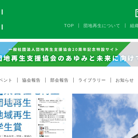
TOP
団地再生について
組
ベント
協会報告
部会報告
ライブラリー
お知らせ
3
AWARD
1