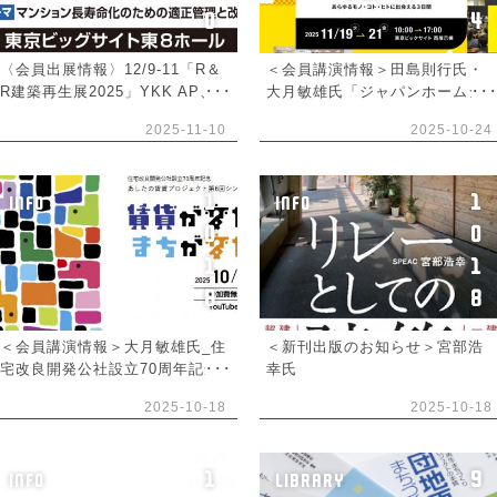
0
4
〈会員出展情報〉12/9-11「R＆
＜会員講演情報＞田島則行氏・
R建築再生展2025」YKK AP、長
大月敏雄氏「ジャパンホームシ
谷工コーポレーション
ョー＆ビルディングショー
2025-11-10
2025-10-24
2025」
1
1
INFO
INFO
0
0
1
1
8
8
＜会員講演情報＞大月敏雄氏_住
＜新刊出版のお知らせ＞宮部浩
宅改良開発公社設立70周年記念
幸氏
あしたの賃貸プロジェクト第6回
2025-10-18
2025-10-18
シンポジウム 賃貸が変わればま
ちが変わる
1
9
INFO
LIBRARY